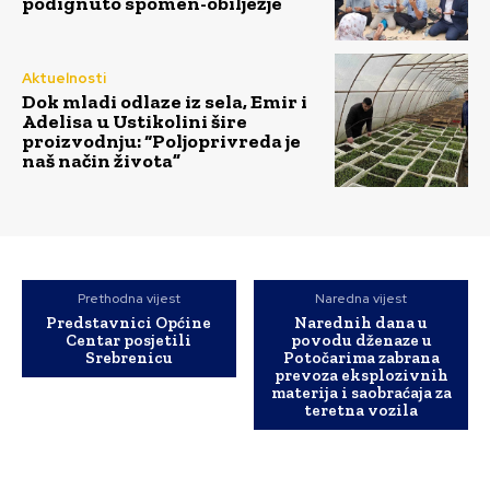
podignuto spomen-obilježje
Aktuelnosti
Dok mladi odlaze iz sela, Emir i
Adelisa u Ustikolini šire
proizvodnju: “Poljoprivreda je
naš način života”
Prethodna vijest
Naredna vijest
Predstavnici Općine
Narednih dana u
Centar posjetili
povodu dženaze u
Srebrenicu
Potočarima zabrana
prevoza eksplozivnih
materija i saobraćaja za
teretna vozila