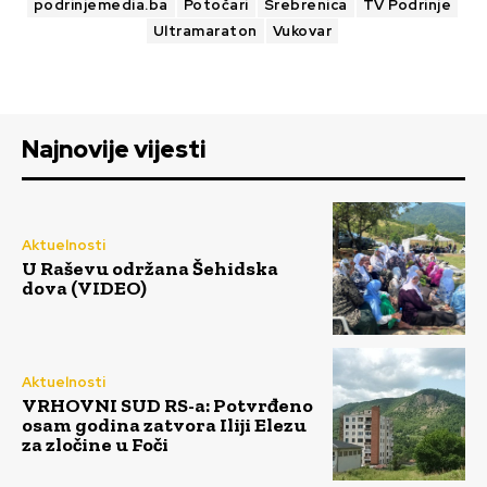
podrinjemedia.ba
Potočari
Srebrenica
TV Podrinje
Ultramaraton
Vukovar
Najnovije vijesti
Aktuelnosti
U Raševu održana Šehidska
dova (VIDEO)
Aktuelnosti
VRHOVNI SUD RS-a: Potvrđeno
osam godina zatvora Iliji Elezu
za zločine u Foči