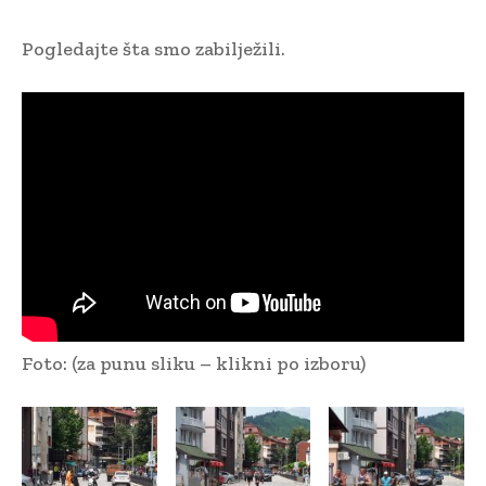
Pogledajte šta smo zabilježili.
Foto: (za punu sliku – klikni po izboru)