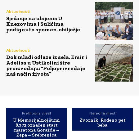
Aktuelnosti
Sjećanje na ubijene: U
Knezovima i Sulićima
podignuto spomen-obilježje
Aktuelnosti
Dok mladi odlaze iz sela, Emir i
Adelisa u Ustikolini šire
proizvodnju: “Poljoprivreda je
naš način života”
Prethodna vijest
Naredna vijest
U Memorijalnoj šumi
Zvornik: Rođeno pet
8.372 označen start
beba
maratona Goražde –
Žepa – Srebrenica