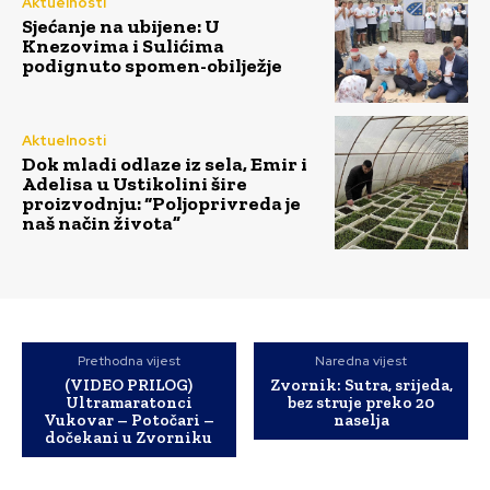
Aktuelnosti
Sjećanje na ubijene: U
Knezovima i Sulićima
podignuto spomen-obilježje
Aktuelnosti
Dok mladi odlaze iz sela, Emir i
Adelisa u Ustikolini šire
proizvodnju: “Poljoprivreda je
naš način života”
Prethodna vijest
Naredna vijest
(VIDEO PRILOG)
Zvornik: Sutra, srijeda,
Ultramaratonci
bez struje preko 20
Vukovar – Potočari –
naselja
dočekani u Zvorniku