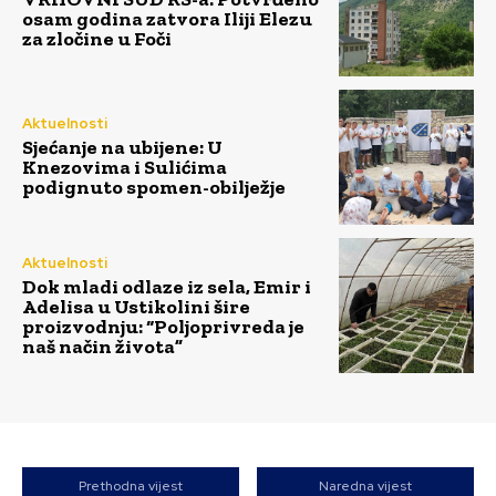
osam godina zatvora Iliji Elezu
za zločine u Foči
Aktuelnosti
Sjećanje na ubijene: U
Knezovima i Sulićima
podignuto spomen-obilježje
Aktuelnosti
Dok mladi odlaze iz sela, Emir i
Adelisa u Ustikolini šire
proizvodnju: “Poljoprivreda je
naš način života”
Prethodna vijest
Naredna vijest