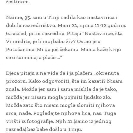
žestinom.
Naime, 95. sam u Tinji radila kao nastavnica i
dobila razredništvo. Meni 22, njima 11-12 godina.
6.razred, ja im razredna. Pitaju “Nastavnice, šta
Vi mislite, je li moj babo živ? Ostao je u
Potočarima. Mi ga još čekamo. Mama kaže kriju
se u šumama, a plače …”
Djeca pitaju a ne vide da i ja plačem , okrenuta
prozoru. Kako odgovoriti, šta im kazati? Nisam
znala. Možda jer sam i sama mislila da je tako,
možda jer nisam mogla pojmiti ljudsko zlo.
Možda zato što nisam mogla slomiti njihova
srca, nade. Pogledajte njihova lica, nas. Tuga
vrišti iz fotografije. Njih 21 (samo iz jednog
razreda) bez babe došlo u Tinju.