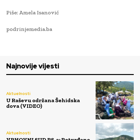
Piše: Amela Isanović
podrinjemedia.ba
Najnovije vijesti
Aktuelnosti
U Raševu održana Šehidska
dova (VIDEO)
Aktuelnosti
VRHOVNI SUD RS-a: Potvrđeno