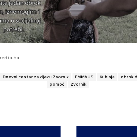
edia.ba
Dnevni centar za djecu Zvornik
EMMAUS
Kuhinja
obrok 
pomoć
Zvornik