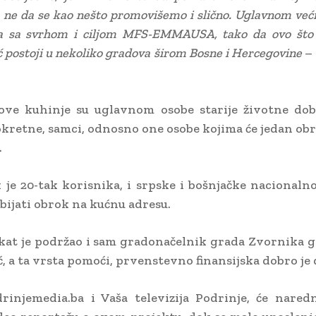
a ne da se kao nešto promovišemo i slično. Uglavnom već
ta sa svrhom i ciljom MFS-EMMAUSA, tako da ovo što
ć postoji u nekoliko gradova širom Bosne i Hercegovine
– 
ove kuhinje su uglavnom osobe starije životne dobi
kretne, samci, odnosno one osobe kojima će jedan o
.
 je 20-tak korisnika, i srpske i bošnjačke nacionalnos
ijati obrok na kućnu adresu.
kat je podržao i sam gradonačelnik grada Zvornika 
, a ta vrsta pomoći, prvenstevno finansijska dobro je 
rinjemedia.ba i Vaša televizija Podrinje, će nare