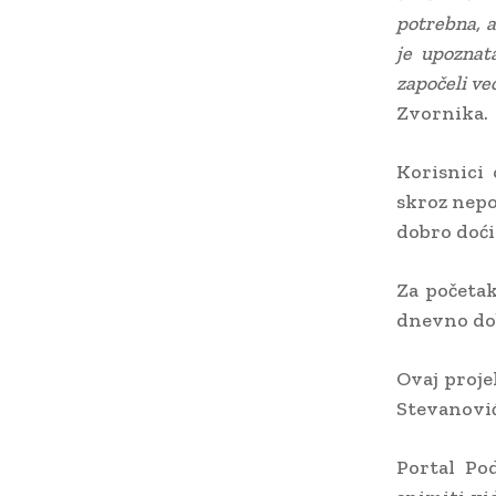
potrebna, 
je upozna
započeli ve
Zvornika.
Korisnici 
skroz nepo
dobro doći
Za početak
dnevno dob
Ovaj proje
Stevanović
Portal Pod