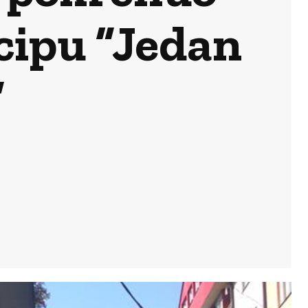
cipu “Jedan
”