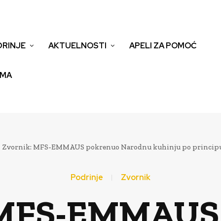
DRINJE
AKTUELNOSTI
APELI ZA POMOĆ
EMA
Zvornik: MFS-EMMAUS pokrenuo Narodnu kuhinju po principu
Podrinje
Zvornik
 MFS-EMMAUS