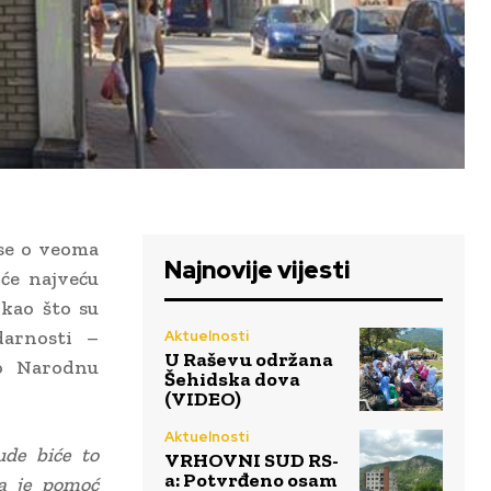
 se o veoma
Najnovije vijesti
će najveću
 kao što su
darnosti –
Aktuelnosti
U Raševu održana
o Narodnu
Šehidska dova
(VIDEO)
Aktuelnosti
ude biće to
VRHOVNI SUD RS-
a: Potvrđeno osam
a je pomoć