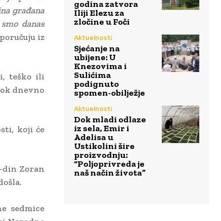
godina zatvora
ina građana
Iliji Elezu za
zločine u Foči
 smo danas
poručuju iz
Aktuelnosti
Sjećanje na
ubijene: U
Knezovima i
Sulićima
, teško ili
podignuto
brok dnevno
spomen-obilježje
Aktuelnosti
Dok mladi odlaze
iz sela, Emir i
ti, koji će
Adelisa u
Ustikolini šire
proizvodnju:
“Poljoprivreda je
g-din Zoran
naš način života”
došla.
dne sedmice