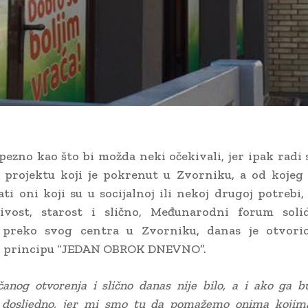
ezno kao što bi možda neki očekivali, jer ipak radi
 projektu koji je pokrenut u Zvorniku, a od kojeg 
ati oni koji su u socijalnoj ili nekoj drugoj potrebi,
jivost, starost i slično, Međunarodni forum soli
preko svog centra u Zvorniku, danas je otvori
o principu “JEDAN OBROK DNEVNO”.
anog otvorenja i slično danas nije bilo, a i ako ga b
 dosljedno, jer mi smo tu da pomažemo onima kojim