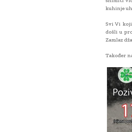
snimiti vi
kuhinje uh
Svi Vi koj
došli u p
Zamlaz dža
Također na