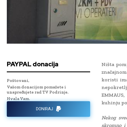
PAYPAL donacija
Ništa pomp
značajnom
koristi im
Poštovani,
nepokretl
Vašom donacijom pomažete i
unapređujete rad TV Podrinje.
EMMAUS, 
Hvala Vam.
kuhinju p
DONIRAJ
Nekog sveč
skromno i