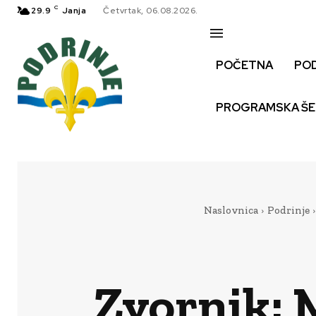
C
29.9
Janja
Četvrtak, 06.08.2026.
POČETNA
PO
PROGRAMSKA Š
Naslovnica
Podrinje
Zvornik: