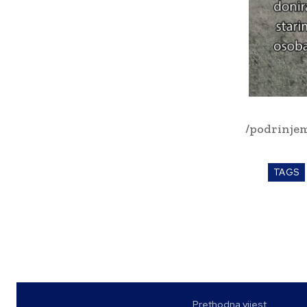
/podrinjem
TAGS
Prethodna vijest