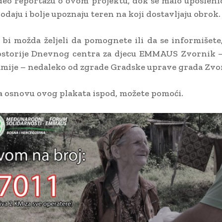
deo reportažu o ovom projektu, dok se malo uposlen
odaju i bolje upoznaju teren na koji dostavljaju obrok.
i bi možda željeli da pomognete ili da se informišete
rostorije Dnevnog centra za djecu EMMAUS Zvornik 
mije – nedaleko od zgrade Gradske uprave grada Zvo
 osnovu ovog plakata ispod, možete pomoći.