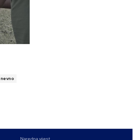
dnevno
Naredna vijest