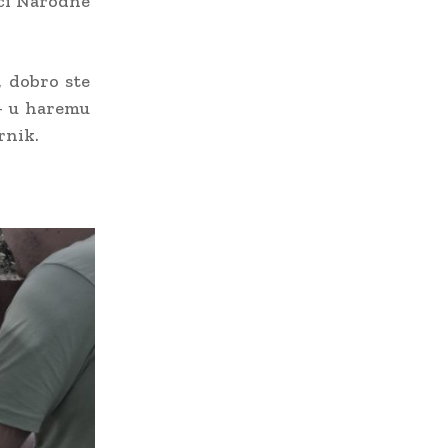
ici Narodne
, dobro ste
– u haremu
rnik.