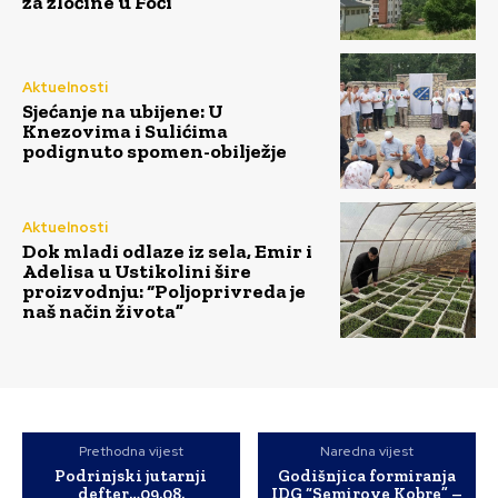
za zločine u Foči
Aktuelnosti
Sjećanje na ubijene: U
Knezovima i Sulićima
podignuto spomen-obilježje
Aktuelnosti
Dok mladi odlaze iz sela, Emir i
Adelisa u Ustikolini šire
proizvodnju: “Poljoprivreda je
naš način života”
Prethodna vijest
Naredna vijest
Podrinjski jutarnji
Godišnjica formiranja
defter…09.08.
IDG “Semirove Kobre” –