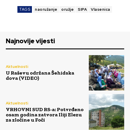
TAGS
naoružanje
oružje
SIPA
Vlasenica
Najnovije vijesti
Aktuelnosti
U Raševu održana Šehidska
dova (VIDEO)
Aktuelnosti
VRHOVNI SUD RS-a: Potvrđeno
osam godina zatvora Iliji Elezu
za zločine u Foči