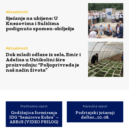
Aktuelnosti
Sjećanje na ubijene: U
Knezovima i Sulićima
podignuto spomen-obilježje
Aktuelnosti
Dok mladi odlaze iz sela, Emir i
Adelisa u Ustikolini šire
proizvodnju: “Poljoprivreda je
naš način života”
Prethodna vijest
Naredna vijest
Godišnjica formiranja
Podrinjski jutarnji
IDG “Semirove Kobre” –
defter…10. 08.
ARBiH (VIDEO PRILOG)