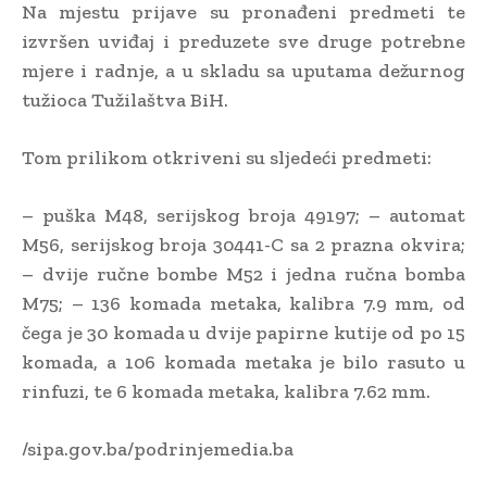
Na mjestu prijave su pronađeni predmeti te
izvršen uviđaj i preduzete sve druge potrebne
mjere i radnje, a u skladu sa uputama dežurnog
tužioca Tužilaštva BiH.
Tom prilikom otkriveni su sljedeći predmeti:
– puška M48, serijskog broja 49197; – automat
M56, serijskog broja 30441-C sa 2 prazna okvira;
– dvije ručne bombe M52 i jedna ručna bomba
M75; – 136 komada metaka, kalibra 7.9 mm, od
čega je 30 komada u dvije papirne kutije od po 15
komada, a 106 komada metaka je bilo rasuto u
rinfuzi, te 6 komada metaka, kalibra 7.62 mm.
/sipa.gov.ba/podrinjemedia.ba