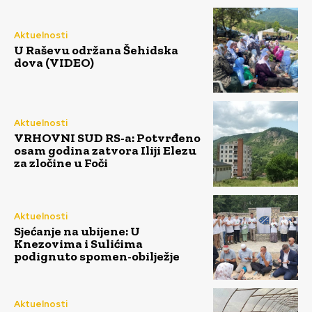
Aktuelnosti
U Raševu održana Šehidska
dova (VIDEO)
Aktuelnosti
VRHOVNI SUD RS-a: Potvrđeno
osam godina zatvora Iliji Elezu
za zločine u Foči
Aktuelnosti
Sjećanje na ubijene: U
Knezovima i Sulićima
podignuto spomen-obilježje
Aktuelnosti