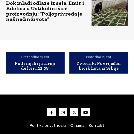
Dok mladi odlaze iz sela, Emir i
Adelisa u Ustikolini šire
proizvodnju: “Poljoprivreda je
naš način života”
Prethodna vijest
Naredna vijest
Podrinjski jutarnji
Zvornik: Povrijeđen
defter…22.08.
biciklista iz Srbije
Politika privatnosti
O nama
Kontakt