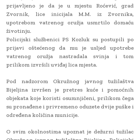
prijavljeno je da je u mjestu Roćević, grad
Zvornik, lice inicijala M.M. iz Zvornika,
upotrebom vatrenog oružja usmrtilo domaću
životinju.
Policijski službenici PS Kozluk su postupili po
prijavi oštećenog da mu je usljed upotrebe
vatrenog oružja nastradala svinja i tom
prilikom izvršili uviđaj lica mjesta.
Pod nadzorom Okružnog javnog tužilaštva
Bijeljina izvršen je pretres kuće i pomoćnih
objekata koje koristi osumnjičeni, prilikom čega
su pronađene i privremeno oduzete dvije puške i
određena količina municije.
O svim okolnostima upoznat je dežurni tužilac
Okružnog javnog tužilaštva Bijeljina. Policijski