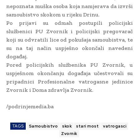
nepoznata muška osoba koja namjerava da izvrši
samoubistvo skokom u rijeku Drinu.
Po prijavi su odmah postupili policijski
službenici PU Zvornik i policijski pregovarač
koji su odvratili lice od pokušaja samoubistva, te
su na taj način uspješno okončali navedeni
događaj.
Pored policijskih službenika PU Zvornik, u
uspješnom okončanju događaja učestvovali su
pripadnici Profesionalne vatrogasne jedinice
Zvornik i Doma zdravlja Zvornik.
/podrinjemedia.ba
TAGS
Samoubistvo
skok
stari most
vatrogasci
Zvornik