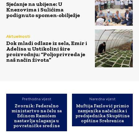
Sjećanje na ubijene: U
Knezovima i Sulićima
podignuto spomen-obilježje
Aktuelnosti
Dok mladi odlaze iz sela, Emir i
Adelisa u Ustikolini šire
proizvodnju: “Poljoprivreda je
naš način života”
Prethodna vijest
Naredna vijest
Zvornik: Federalno
Muftija Fazlović primio
ministartvo na čelu sa
zamjenika načelnika i
Edinom Ramićem
predsjednika Skupštine
nastavlja ulaganja u
opštine Srebrenica
povratničke sredine