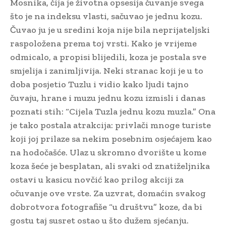
Mosnika, čija je životna opsesija čuvanje svega
što je na indeksu vlasti, sačuvao je jednu kozu.
Čuvao ju je u sredini koja nije bila neprijateljski
raspoložena prema toj vrsti. Kako je vrijeme
odmicalo, a propisi blijedili, koza je postala sve
smjelija i zanimljivija. Neki stranac koji je u to
doba posjetio Tuzlu i vidio kako ljudi tajno
čuvaju, hrane i muzu jednu kozu izmisli i danas
poznati stih: “Cijela Tuzla jednu kozu muzla.” Ona
je tako postala atrakcija: privlači mnoge turiste
koji joj prilaze sa nekim posebnim osjećajem kao
na hodočašće. Ulaz u skromno dvorište u kome
koza šeće je besplatan, ali svaki od znatiželjnika
ostavi u kasicu novčić kao prilog akciji za
očuvanje ove vrste. Za uzvrat, domaćin svakog
dobrotvora fotografiše “u društvu” koze, da bi
gostu taj susret ostao u što dužem sjećanju.