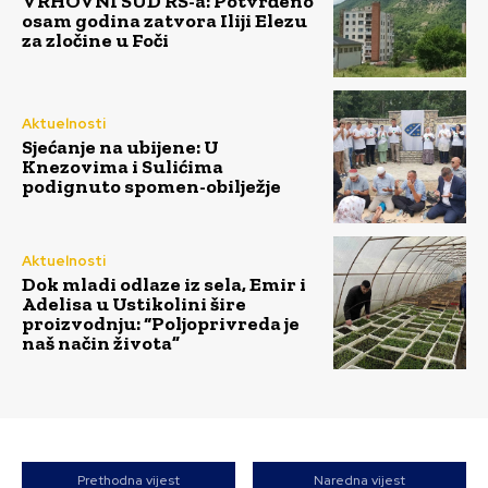
VRHOVNI SUD RS-a: Potvrđeno
osam godina zatvora Iliji Elezu
za zločine u Foči
Aktuelnosti
Sjećanje na ubijene: U
Knezovima i Sulićima
podignuto spomen-obilježje
Aktuelnosti
Dok mladi odlaze iz sela, Emir i
Adelisa u Ustikolini šire
proizvodnju: “Poljoprivreda je
naš način života”
Prethodna vijest
Naredna vijest