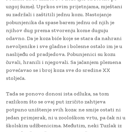
uzgoj šume). Uprkos svim prijetnjama, mještani
su zadržali i zaštitili jednu kozu. Nastojanje
pobunjenika da spase barem jednu od njih je
njihov dug prema stvorenju kome duguju
odavno. Da je koza biće koje se stara da nahrani
nevoljenike i sve gladne i bolesne ostalo im je u
naslijeđu od pradjedova. Pobunjenici su kozu
čuvali, hranili i njegovali. Sa jačanjem plemena
povećavao se i broj koza sve do sredine XX
stoljeća.
Tada se ponovo donosi ista odluka, sa tom
razlikom što se ovaj put izričito zahtjeva
potpuno uništenje svih koza: ne smije ostati ni
jedan primjerak, ni u zoološkom vrtu, pa čak ni u
školskim udžbenicima. Međutim, neki Tuzlak iz