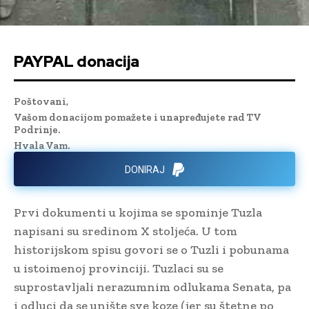
PAYPAL donacija
Poštovani,
Vašom donacijom pomažete i unapređujete rad TV
Podrinje.
Hvala Vam.
DONIRAJ
Prvi dokumenti u kojima se spominje Tuzla
napisani su sredinom X stoljeća. U tom
historijskom spisu govori se o Tuzli i pobunama
u istoimenoj provinciji. Tuzlaci su se
suprostavljali nerazumnim odlukama Senata, pa
i odluci da se unište sve koze (jer su štetne po