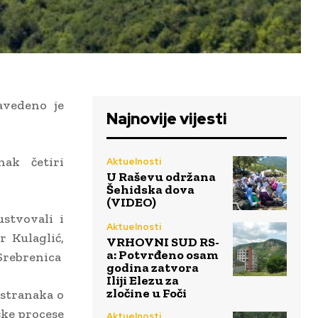
avedeno je
Najnovije vijesti
nak četiri
Aktuelnosti
U Raševu održana
Šehidska dova
(VIDEO)
stvovali i
Aktuelnosti
 Kulaglić,
VRHOVNI SUD RS-
a: Potvrđeno osam
Srebrenica
godina zatvora
Iliji Elezu za
zločine u Foči
 stranaka o
čke procese
Aktuelnosti