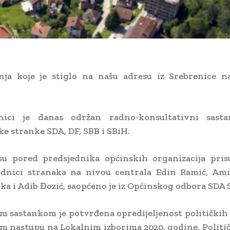
enja koje je stiglo na našu adresu iz Srebrenice n
ici je danas održan radno-konsultativni sasta
e stranke SDA, DF, SBB i SBiH.
su pored predsjednika općinskih organizacija prisu
ednici stranaka na nivou centrala Edin Ramić, Amir
a i Adib Đozić, saopćeno je iz Općinskog odbora SDA 
m sastankom je potvrđena opredijeljenost političkih
m nastupu na Lokalnim izborima 2020. godine. Politi