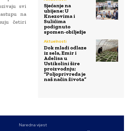
Sjećanje na
zivaju svi
ubijene: U
nastupu na
Knezovima i
Sulićima
uju četiri
podignuto
spomen-obilježje
Aktuelnosti
Dok mladi odlaze
iz sela, Emir i
Adelisa u
Ustikolini šire
proizvodnju:
“Poljoprivreda je
naš način života”
Naredna vijest