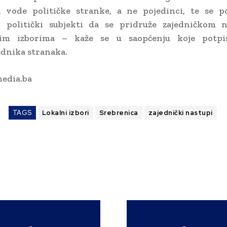
a vode političke stranke, a ne pojedinci, te se po
i politički subjekti da se pridruže zajedničkom 
ćim izborima – kaže se u saopćenju koje potpis
dnika stranaka.
edia.ba
TAGS
Lokalni izbori
Srebrenica
zajednički nastupi