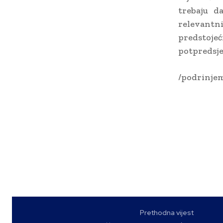
trebaju d
relevantn
predstoje
potpredsje
/podrinjem
Prethodna vijest