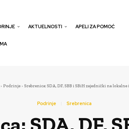
DRINJE
AKTUELNOSTI
APELI ZA POMOĆ
EMA
Podrinje
Srebrenica: SDA, DF, SBB i SBiH zajednički na lokalne 
Podrinje
Srebrenica
ca: SDA, DF, S