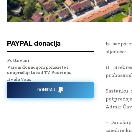
PAYPAL donacija
Iz saopšt
sljedeće:
Poštovani,
U Srebren
Vašom donacijom pomažete i
unapređujete rad TV Podrinje.
probosansk
Hvala Vam.
DONIRAJ
Sastanku 
potpredsj
Admir Čavk
– Današnji
zajedničko