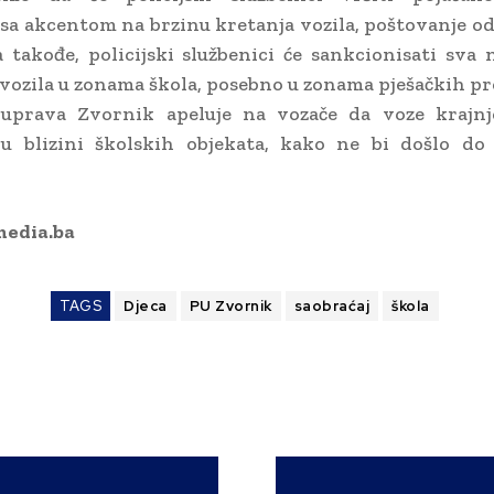
 sa akcentom na brzinu kretanja vozila, poštovanje o
a takođe, policijski službenici će sankcionisati sva
vozila u zonama škola, posebno u zonama pješačkih pr
a uprava Zvornik apeluje na vozače da voze krajnj
u blizini školskih objekata, kako ne bi došlo do 
media.ba
TAGS
Djeca
PU Zvornik
saobraćaj
škola