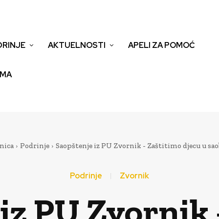
DRINJE
AKTUELNOSTI
APELI ZA POMOĆ
EMA
nica
Podrinje
Saopštenje iz PU Zvornik - Zaštitimo djecu u sao
Podrinje
Zvornik
iz PU Zvornik