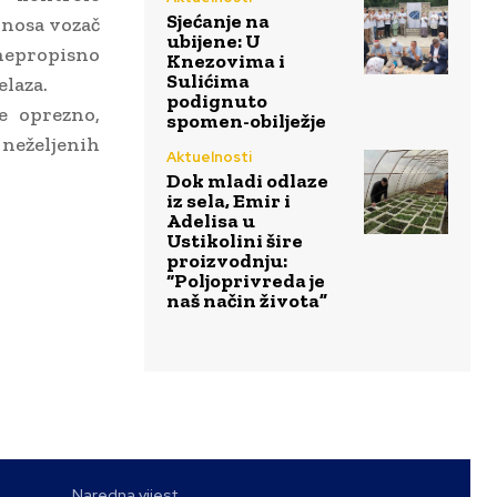
Sjećanje na
dnosa vozač
ubijene: U
 nepropisno
Knezovima i
Sulićima
elaza.
podignuto
e oprezno,
spomen-obilježje
neželjenih
Aktuelnosti
Dok mladi odlaze
iz sela, Emir i
Adelisa u
Ustikolini šire
proizvodnju:
“Poljoprivreda je
naš način života”
Naredna vijest