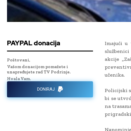
PAYPAL donacija
Imajući u 
službenici
akcije „Z
Poštovani,
preventiv
Vašom donacijom pomažete i
unapređujete rad TV Podrinje.
učenika.
Hvala Vam.
DONIRAJ
Policijski
bi se utvr
na trasama
prigradski
Napominje