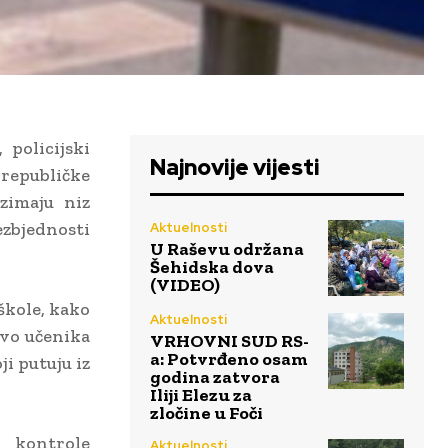
 policijski
Najnovije vijesti
 republičke
zimaju niz
zbjednosti
Aktuelnosti
U Raševu održana
Šehidska dova
(VIDEO)
škole, kako
Aktuelnosti
tvo učenika
VRHOVNI SUD RS-
a: Potvrđeno osam
i putuju iz
godina zatvora
Iliji Elezu za
zločine u Foči
e kontrole
Aktuelnosti