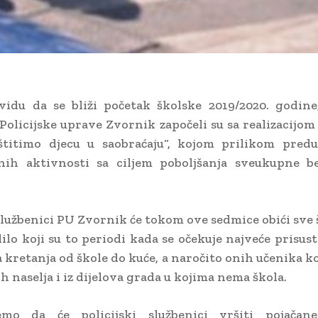
vidu da se bliži početak školske 2019/2020. godine,
 Policijske uprave Zvornik započeli su sa realizacijom
aštitimo djecu u saobraćaju“, kojom prilikom predu
nih aktivnosti sa ciljem poboljšanja sveukupne be
 službenici PU Zvornik će tokom ove sedmice obići sve 
dilo koji su to periodi kada se očekuje najveće prisus
 kretanja od škole do kuće, a naročito onih učenika koj
h naselja i iz dijelova grada u kojima nema škola.
mo da će policijski službenici vršiti pojačan