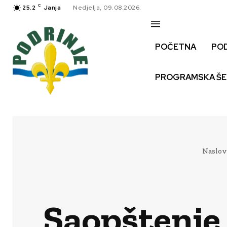
C
25.2
Janja
Nedjelja, 09.08.2026.
POČETNA
PO
PROGRAMSKA Š
Naslov
Saopštenje 