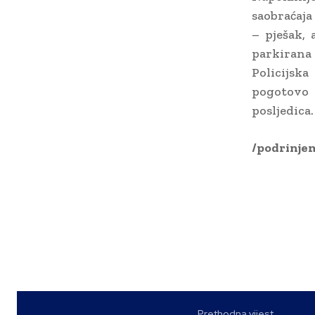
saobraćaja
– pješak, 
parkirana 
Policijsk
pogotovo 
posljedica.
/podrinje
Prethodna vijest