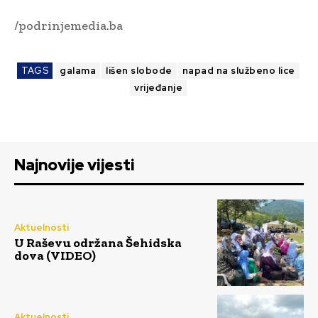
/podrinjemedia.ba
TAGS
galama
lišen slobode
napad na službeno lice
vrijeđanje
Najnovije vijesti
Aktuelnosti
U Raševu održana Šehidska
dova (VIDEO)
Aktuelnosti