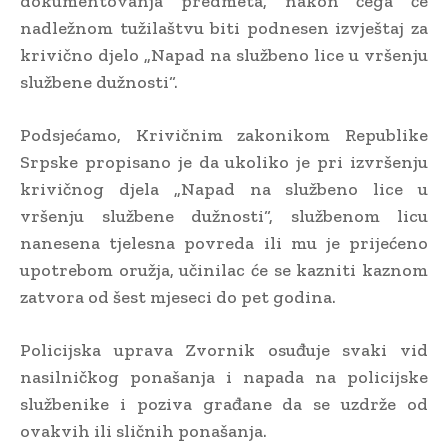
dokumentovanja predmeta, nakon čega će
nadležnom tužilaštvu biti podnesen izvještaj za
krivično djelo „Napad na službeno lice u vršenju
službene dužnosti“.
Podsjećamo, Krivičnim zakonikom Republike
Srpske propisano je da ukoliko je pri izvršenju
krivičnog djela „Napad na službeno lice u
vršenju službene dužnosti“, službenom licu
nanesena tjelesna povreda ili mu je prijećeno
upotrebom oružja, učinilac će se kazniti kaznom
zatvora od šest mjeseci do pet godina.
Policijska uprava Zvornik osuđuje svaki vid
nasilničkog ponašanja i napada na policijske
službenike i poziva građane da se uzdrže od
ovakvih ili sličnih ponašanja.