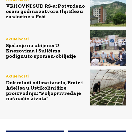
VRHOVNI SUD RS-a: Potvrđeno
osam godina zatvora Iliji Elezu
za zločine u Foči
Aktuelnosti
Sjećanje na ubijene: U
Knezovima i Sulićima
podignuto spomen-obilježje
Aktuelnosti
Dok mladi odlaze iz sela, Emir i
Adelisa u Ustikolini šire
proizvodnju: “Poljoprivreda je
naš način života”