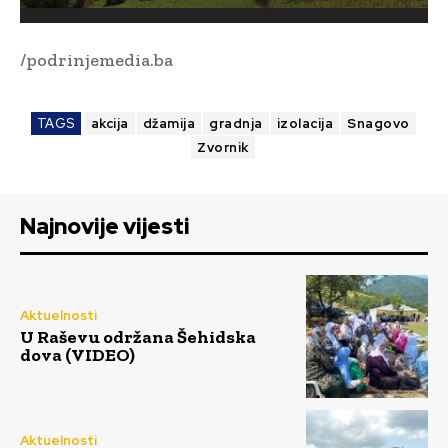
/podrinjemedia.ba
TAGS
akcija
džamija
gradnja
izolacija
Snagovo
Zvornik
Najnovije vijesti
Aktuelnosti
U Raševu održana Šehidska
dova (VIDEO)
Aktuelnosti