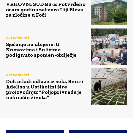
VRHOVNI SUD RS-a: Potvrđeno
osam godina zatvora Iliji Elezu
za zločine u Foči
Aktuelnosti
Sjećanje na ubijene: U
Knezovima i Sulićima
podignuto spomen-obilježje
Aktuelnosti
Dok mladi odlaze iz sela, Emir i
Adelisa u Ustikolini šire
proizvodnju: “Poljoprivreda je
naš način života”