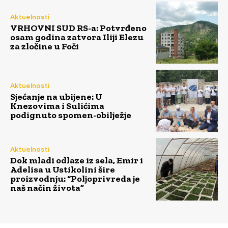
Aktuelnosti
VRHOVNI SUD RS-a: Potvrđeno
osam godina zatvora Iliji Elezu
za zločine u Foči
Aktuelnosti
Sjećanje na ubijene: U
Knezovima i Sulićima
podignuto spomen-obilježje
Aktuelnosti
Dok mladi odlaze iz sela, Emir i
Adelisa u Ustikolini šire
proizvodnju: “Poljoprivreda je
naš način života”