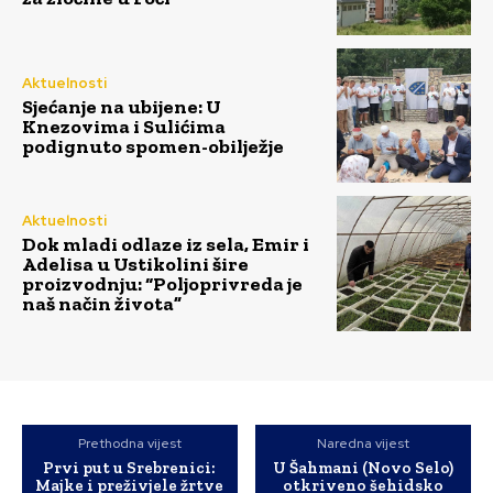
Aktuelnosti
Sjećanje na ubijene: U
Knezovima i Sulićima
podignuto spomen-obilježje
Aktuelnosti
Dok mladi odlaze iz sela, Emir i
Adelisa u Ustikolini šire
proizvodnju: “Poljoprivreda je
naš način života”
Prethodna vijest
Naredna vijest
Prvi put u Srebrenici:
U Šahmani (Novo Selo)
Majke i preživjele žrtve
otkriveno šehidsko