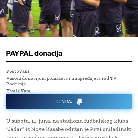
PAYPAL donacija
Poštovani,
Vašom donacijom pomažete i unapređujete rad TV
Podrinje.
Hvala Vam.
DONIRAJ
U subotu, 11. juna, na stadionu fudbalskog kluba
“Jadar” iz Nove Kasabe održan je Prvi omladinski
turnir u malom nogometu. Učešće je uzelo 8