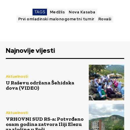
TAGS
Medžlis
Nova Kasaba
Prvi omladinski malonogometni turnir
Rovaši
Najnovije vijesti
Aktuelnosti
U Raševu održana Šehidska
dova (VIDEO)
Aktuelnosti
VRHOVNI SUD RS-a: Potvrđeno
osam godina zatvora Iliji Elezu
za zločine u Foči