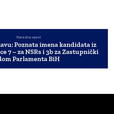
Naredna vijest
žavu: Poznata imena kandidata iz
ce 7 – za NSRs i 3b za Zastupnički
dom Parlamenta BiH