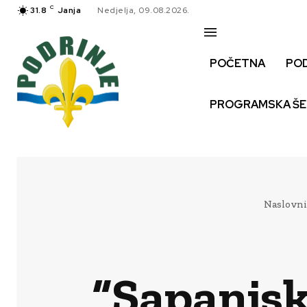
C
31.8
Janja
Nedjelja, 09.08.2026.
POČETNA
PO
PROGRAMSKA Š
Naslovni
“Sapanjsk