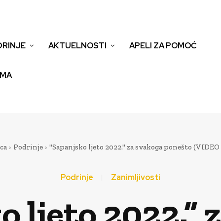
DRINJE
AKTUELNOSTI
APELI ZA POMOĆ
EMA
ca
Podrinje
"Sapanjsko ljeto 2022." za svakoga ponešto (VIDE
Podrinje
Zanimljivosti
o ljeto 2022.” 