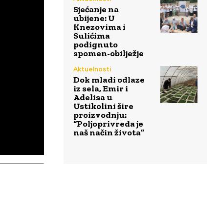
Sjećanje na
ubijene: U
Knezovima i
Sulićima
podignuto
spomen-obilježje
Aktuelnosti
Dok mladi odlaze
iz sela, Emir i
Adelisa u
Ustikolini šire
proizvodnju:
“Poljoprivreda je
naš način života”