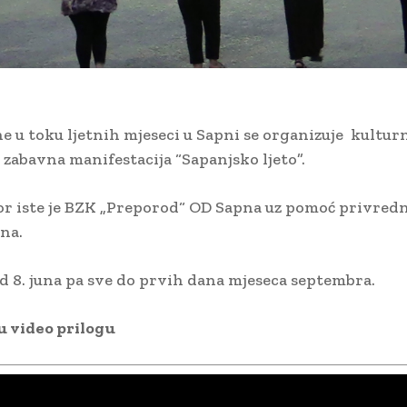
ne u toku ljetnih mjeseci u Sapni se organizuje kultur
 zabavna manifestacija “Sapanjsko ljeto”.
r iste je BZK „Preporod“ OD Sapna uz pomoć privredn
na.
 od 8. juna pa sve do prvih dana mjeseca septembra.
 u video prilogu