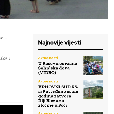
no –
Najnovije vijesti
ika i
Aktuelnosti
U Raševu održana
Šehidska dova
(VIDEO)
Aktuelnosti
VRHOVNI SUD RS-
a: Potvrđeno osam
godina zatvora
Iliji Elezu za
zločine u Foči
Aktuelnosti