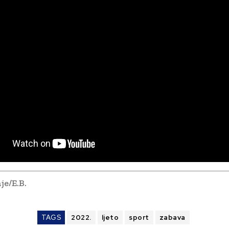
je/E.B.
TAGS
2022.
ljeto
sport
zabava