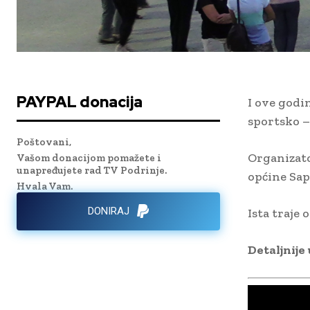
PAYPAL donacija
I ove godi
sportsko –
Poštovani,
Organizato
Vašom donacijom pomažete i
unapređujete rad TV Podrinje.
općine Sap
Hvala Vam.
DONIRAJ
Ista traje
Detaljnije