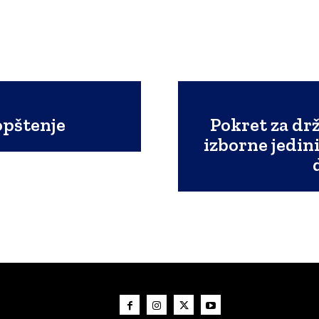
opštenje
Pokret za dr
izborne jedini