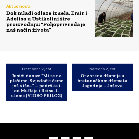
Aktuelnosti
Dok mladi odlaze iz sela, Emir i
Adelisa u Ustikolini šire
proizvodnju: “Poljoprivreda je
naš način života”
Prethodna vijest
Naredna vijest
Jusići danas: “Mi se ne
Otvorena džamija u
plašimo. Svjedočit ćemo
bratunačkom džematu
još više…” – podrška i
Jagodnja – Joševa
od Muftije i Reisu-l-
uleme (VIDEO PRILOG)