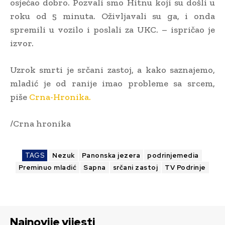
osjećao dobro. Pozvali smo Hitnu koji su došli u
roku od 5 minuta. Oživljavali su ga, i onda
spremili u vozilo i poslali za UKC. – ispričao je
izvor.
Uzrok smrti je srčani zastoj, a kako saznajemo,
mladić je od ranije imao probleme sa srcem,
piše
Crna-Hronika.
/Crna hronika
TAGS
Nezuk
Panonska jezera
podrinjemedia
Preminuo mladić
Sapna
srčani zastoj
TV Podrinje
Najnovije vijesti