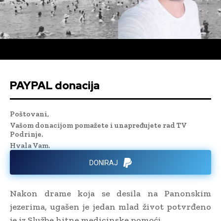
PAYPAL donacija
Poštovani,
Vašom donacijom pomažete i unapređujete rad TV
Podrinje.
Hvala Vam.
DONIRAJ
Nakon drame koja se desila na Panonskim
jezerima, ugašen je jedan mlad život potvrđeno
je iz Službe hitne medicinske pomoći.