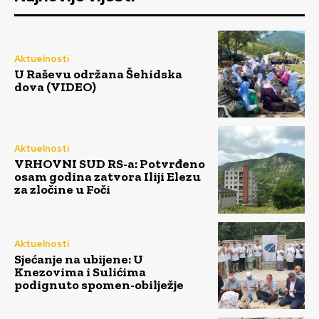
Aktuelnosti
U Raševu održana Šehidska
dova (VIDEO)
Aktuelnosti
VRHOVNI SUD RS-a: Potvrđeno
osam godina zatvora Iliji Elezu
za zločine u Foči
Aktuelnosti
Sjećanje na ubijene: U
Knezovima i Sulićima
podignuto spomen-obilježje