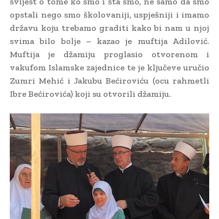
svijest o tome ko smo i šta smo, ne samo da smo
opstali nego smo školovaniji, uspješniji i imamo
državu koju trebamo graditi kako bi nam u njoj
svima bilo bolje – kazao je muftija Adilović.
Muftija je džamiju proglasio otvorenom i
vakufom Islamske zajednice te je ključeve uručio
Zumri Mehić i Jakubu Bećiroviću (ocu rahmetli
Ibre Bećirovića) koji su otvorili džamiju.