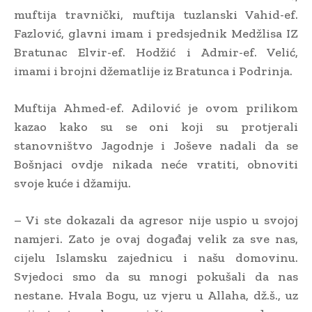
muftija travnički, muftija tuzlanski Vahid-ef.
Fazlović, glavni imam i predsjednik Medžlisa IZ
Bratunac Elvir-ef. Hodžić i Admir-ef. Velić,
imami i brojni džematlije iz Bratunca i Podrinja.
Muftija Ahmed-ef. Adilović je ovom prilikom
kazao kako su se oni koji su protjerali
stanovništvo Jagodnje i Joševe nadali da se
Bošnjaci ovdje nikada neće vratiti, obnoviti
svoje kuće i džamiju.
– Vi ste dokazali da agresor nije uspio u svojoj
namjeri. Zato je ovaj događaj velik za sve nas,
cijelu Islamsku zajednicu i našu domovinu.
Svjedoci smo da su mnogi pokušali da nas
nestane. Hvala Bogu, uz vjeru u Allaha, dž.š., uz