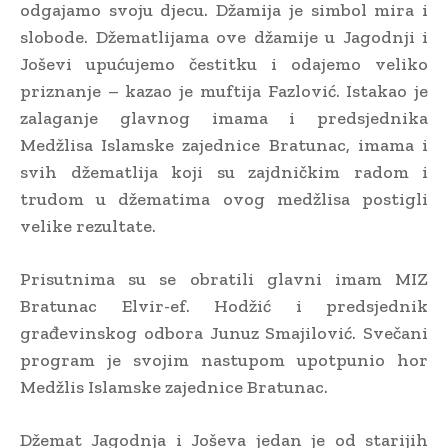
odgajamo svoju djecu. Džamija je simbol mira i
slobode. Džematlijama ove džamije u Jagodnji i
Joševi upućujemo čestitku i odajemo veliko
priznanje – kazao je muftija Fazlović. Istakao je
zalaganje glavnog imama i predsjednika
Medžlisa Islamske zajednice Bratunac, imama i
svih džematlija koji su zajdničkim radom i
trudom u džematima ovog medžlisa postigli
velike rezultate.
Prisutnima su se obratili glavni imam MIZ
Bratunac Elvir-ef. Hodžić i predsjednik
građevinskog odbora Junuz Smajilović. Svečani
program je svojim nastupom upotpunio hor
Medžlis Islamske zajednice Bratunac.
Džemat Jagodnja i Joševa jedan je od starijih