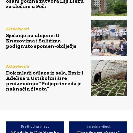
osam godina zatvora Iliji Elezu
za zločine u Foči
Aktuelnosti
Sjećanje na ubijene: U
Knezovima i Sulićima
podignuto spomen-obilježje
Aktuelnosti
Dok mladi odlaze iz sela, Emir i
Adelisa u Ustikolini šire
proizvodnju: “Poljoprivreda je
naš način života”
Prethodna vijest
Naredna vijest
Mladiću (26) iz Nezuka
“Egzodus tri obruča”