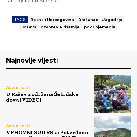
Muftijstvo tuzlansko
TAGS
Bosna i Hercegovina
Bratunac
Jagodnja
Joševa
otvorenje džamije
podrinjemedia
Najnovije vijesti
Aktuelnosti
U Raševu održana Šehidska
dova (VIDEO)
Aktuelnosti
VRHOVNI SUD RS-a: Potvrđeno