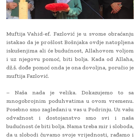
Muftija Vahid-ef. Fazlović je u svome obraćanju
istakao da je prošlost Bošnjaka ovdje natopljena
iskušenjima ali će budućnost, Allahovom voljom
i uz njegovu pomoć, biti bolja. Kada od Allaha,
dž.š. dođe pomoć onda je ona dovoljna, poručio je
muftija Fazlović.
– Naša nada je velika. Dokazujemo to sa
mnogobrojnim poduhvatima u ovom vremenu.
Posebno smo zagledani u vas u Podrinju. Uz vašu
odvažnost i dostojanstvo smo svi i naša
budućnost će biti bolja. Nama treba mir i sloboda,
da u slobodi čuvamo svoje vrijednosti, rađamo i