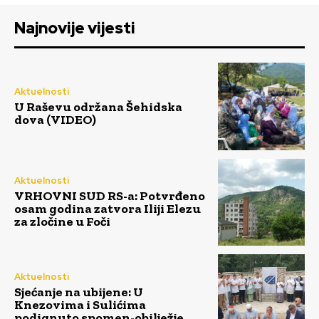
Najnovije vijesti
Aktuelnosti
U Raševu održana Šehidska
dova (VIDEO)
Aktuelnosti
VRHOVNI SUD RS-a: Potvrđeno
osam godina zatvora Iliji Elezu
za zločine u Foči
Aktuelnosti
Sjećanje na ubijene: U
Knezovima i Sulićima
podignuto spomen-obilježje