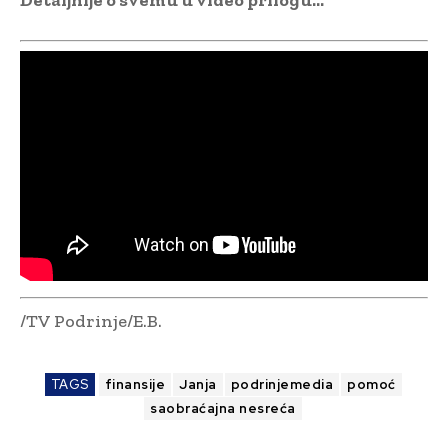
/TV Podrinje/E.B.
TAGS
finansije
Janja
podrinjemedia
pomoć
saobraćajna nesreća