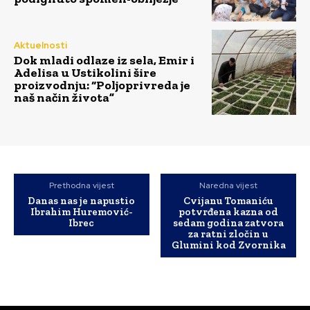
Aktuelnosti
Dok mladi odlaze iz sela, Emir i
Adelisa u Ustikolini šire
proizvodnju: “Poljoprivreda je
naš način života”
Prethodna vijest
Naredna vijest
Danas nas je napustio
Cvijanu Tomaniću
Ibrahim Huremović-
potvrđena kazna od
Ibrec
sedam godina zatvora
za ratni zločin u
Glumini kod Zvornika