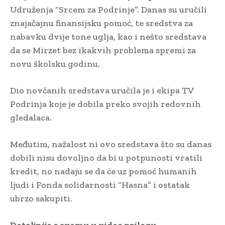
Udruženja “Srcem za Podrinje”. Danas su uručili
znajačajnu finansijsku pomoć, te sredstva za
nabavku dvije tone uglja, kao i nešto sredstava
da se Mirzet bez ikakvih problema spremi za
novu školsku godinu.
Dio novčanih sredstava uručila je i ekipa TV
Podrinja koje je dobila preko svojih redovnih
gledalaca.
Međutim, nažalost ni ovo sredstava što su danas
dobili nisu dovoljno da bi u potpunosti vratili
kredit, no nadaju se da će uz pomoć humanih
ljudi i Fonda solidarnosti “Hasna” i ostatak
ubrzo sakupiti.
Detaljnije o svemu u video prilogu…