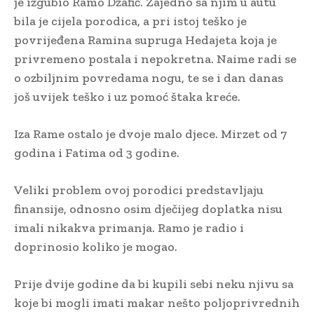
je izgubio Ramo Džafić. Zajedno sa njim u autu
bila je cijela porodica, a pri istoj teško je
povrijeđena Ramina supruga Hedajeta koja je
privremeno postala i nepokretna. Naime radi se
o ozbiljnim povredama nogu, te se i dan danas
još uvijek teško i uz pomoć štaka kreće.
Iza Rame ostalo je dvoje malo djece. Mirzet od 7
godina i Fatima od 3 godine.
Veliki problem ovoj porodici predstavljaju
finansije, odnosno osim dječijeg doplatka nisu
imali nikakva primanja. Ramo je radio i
doprinosio koliko je mogao.
Prije dvije godine da bi kupili sebi neku njivu sa
koje bi mogli imati makar nešto poljoprivrednih