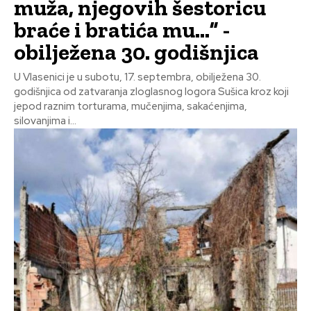
muža, njegovih šestoricu
braće i bratića mu…” -
obilježena 30. godišnjica
U Vlasenici je u subotu, 17. septembra, obilježena 30.
godišnjica od zatvaranja zloglasnog logora Sušica kroz koji
jepod raznim torturama, mučenjima, sakaćenjima,
silovanjima i...