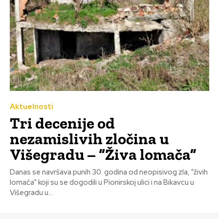
Aktuelnosti
Tri decenije od
nezamislivih zločina u
Višegradu – “Živa lomača”
Danas se navršava punih 30. godina od neopisivog zla, "živih
lomača" koji su se dogodili u Pionirskoj ulici i na Bikavcu u
Višegradu u...