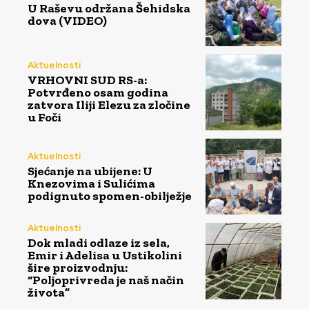
U Raševu održana Šehidska
dova (VIDEO)
Aktuelnosti
VRHOVNI SUD RS-a:
Potvrđeno osam godina
zatvora Iliji Elezu za zločine
u Foči
Aktuelnosti
Sjećanje na ubijene: U
Knezovima i Sulićima
podignuto spomen-obilježje
Aktuelnosti
Dok mladi odlaze iz sela,
Emir i Adelisa u Ustikolini
šire proizvodnju:
“Poljoprivreda je naš način
života”