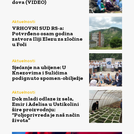
dova (VIDEO)
Aktuelnosti
VRHOVNI SUD RS-a:
Potvrđeno osam godina
zatvora Iliji Elezu za zločine
u Foči
Aktuelnosti
Sjećanje na ubijene: U
Knezovima i Sulićima
podignuto spomen-obilježje
Aktuelnosti
Dok mladi odlaze iz sela,
Emir i Adelisa u Ustikolini
šire proizvodnju:
“Poljoprivreda je naš način
života”