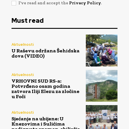
I've read and accept the
Privacy Policy
.
Must read
Aktuelnosti
U Raševu održana Šehidska
dova (VIDEO)
Aktuelnosti
VRHOVNI SUD RS-a:
Potvrđeno osam godina
zatvora Iliji Elezu za zločine
u Foči
Aktuelnosti
Sjećanje na ubijene: U
Knezovima i Sulićima
podignuto spomen-obilježje