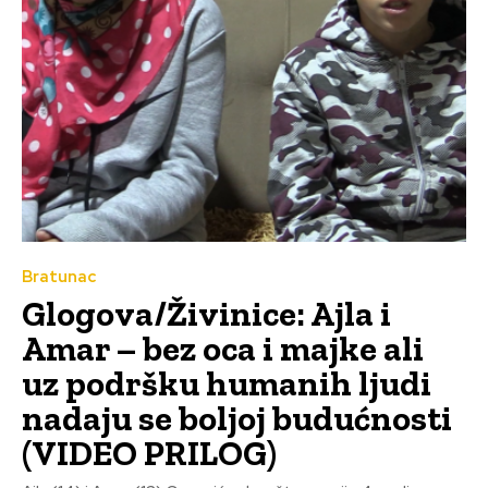
Bratunac
Glogova/Živinice: Ajla i
Amar – bez oca i majke ali
uz podršku humanih ljudi
nadaju se boljoj budućnosti
(VIDEO PRILOG)