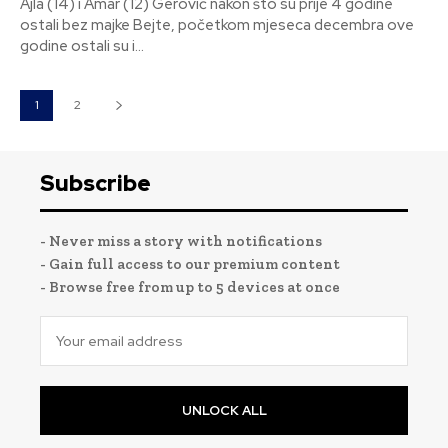
Ajla (14) i Amar (12) Gerović nakon što su prije 4 godine
ostali bez majke Bejte, početkom mjeseca decembra ove
godine ostali su i...
1
2
Subscribe
- Never miss a story with notifications
- Gain full access to our premium content
- Browse free from up to 5 devices at once
UNLOCK ALL