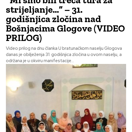
“Mi smo bili treća tura za
strijeljanje…” – 31.
godišnjica zločina nad
Bošnjacima Glogove (VIDEO
PRILOG)
Video prilog na dnu članka U bratunačkom naselju Glogova
danas je obilježenja 31. godišnjica zločina u ovom naselju, a
održana je u okviru manifestacije...