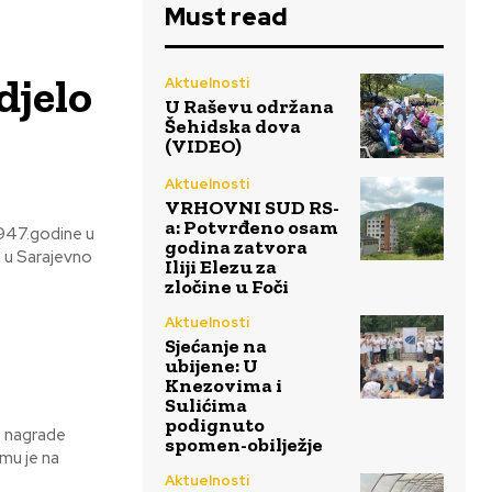
Must read
djelo
Aktuelnosti
U Raševu održana
Šehidska dova
(VIDEO)
Aktuelnosti
VRHOVNI SUD RS-
a: Potvrđeno osam
godina zatvora
Iliji Elezu za
zločine u Foči
Aktuelnosti
Sjećanje na
ubijene: U
Knezovima i
Sulićima
podignuto
e nagrade
spomen-obilježje
Aktuelnosti