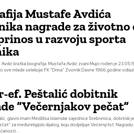
afija Mustafe Avdića
nika nagrade za životno 
prinos u razvoju sporta
nika
ja: Mustafa Avdić zvani Mujo rođen je 23.05.1947.godine u
-ef. Peštalić dobitnik
de “Večernjakov pečat”
lić, glavni imam Medžlisa Islamske zajednice Srebrenica, dobitnik j
za međureligijski dijalog, koju dodjeljuje Večernji list. Nagradu mu je na
čanosti...