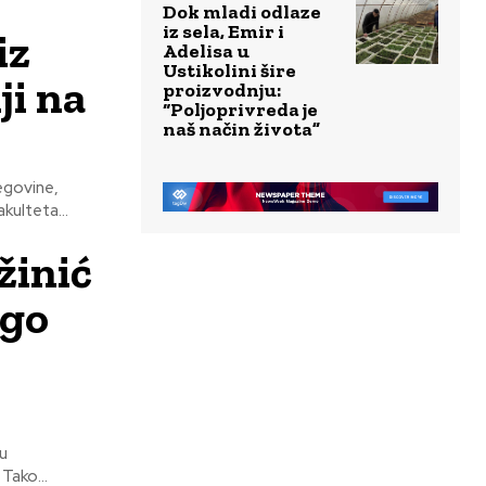
Dok mladi odlaze
iz sela, Emir i
iz
Adelisa u
Ustikolini šire
ji na
proizvodnju:
“Poljoprivreda je
naš način života”
cegovine,
kulteta...
žinić
ugo
ju
neobjavljenu pjesmu, šesti po redu, prijavilo se 242 učesnika sa svojim pjesmama. Tako...