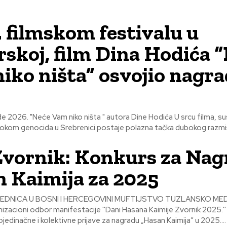
. filmskom festivalu u
rskoj, film Dina Hodića 
iko ništa” osvojio nagr
e Hodića U srcu filma, susret sa
okom genocida u Srebrenici postaje polazna tačka dubokog razmišlj
vornik: Konkurs za Nag
 Kaimija za 2025
OSNI I HERCEGOVINI MUFTIJSTVO TUZLANSKO MEDŽLIS IZ
KONKURS za pojedinačne i kolektivne prijave za nagradu „Hasan Kaimija” u 2025....