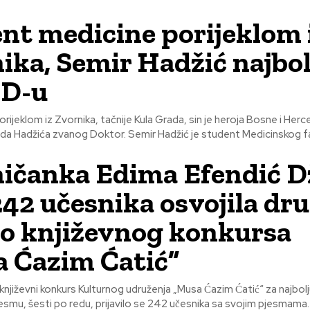
nt medicine porijeklom 
ika, Semir Hadžić najbol
D-u
orijeklom iz Zvornika, tačnije Kula Grada, sin je heroja Bosne i Her
da Hadžića zvanog Doktor. Semir Hadžić je student Medicinskog fa
ičanka Edima Efendić D
242 učesnika osvojila dr
o književnog konkursa
 Ćazim Ćatić”
njiževni konkurs Kulturnog udruženja „Musa Ćazim Ćatić“ za najbol