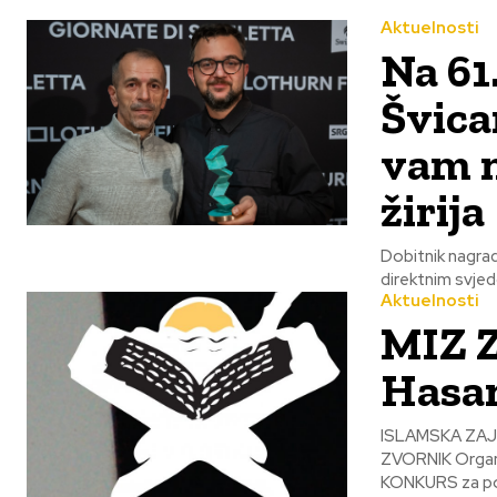
Aktuelnosti
Na 61
Švica
vam n
žirija
Dobitnik nagrade 2026. "Neće Vam niko ništa " autora Din
direktnim svjed
Aktuelnosti
MIZ Z
Hasan
ISLAMSKA ZAJEDNICA U B
ZVORNIK Organizacioni odbor manifestacije ''Dani Hasana Kaimije Zvornik 2025.'' raspisuje