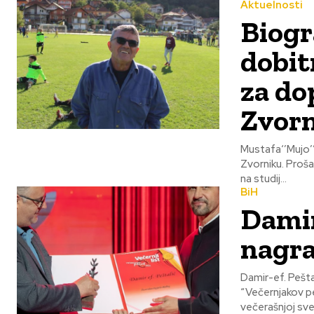
Aktuelnosti
Biogr
dobit
za do
Zvor
Mustafa‘’Mujo’’ Avdić kratka biografi
Zvorniku. Prošao sve mlade selekcije FK “Drina” Zvornik Davne 1966.godine odlazi u Sarajevno
na studij...
BiH
Damir
nagra
Damir-ef. Pešta
“Večernjakov pečat” 
večerašnjoj sve