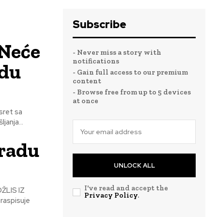
Subscribe
“Neće
- Never miss a story with
notifications
adu
- Gain full access to our premium
content
- Browse free from up to 5 devices
at once
anja...
radu
UNLOCK ALL
I've read and accept the
Privacy Policy
.