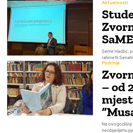
Aktuelnosti
Stude
Zvorn
SaME
Semir Hadžić, p
rahmetli Senahi
Podrinje
Zvorn
– od 
mjest
“Musa
Na ovogodišnji k