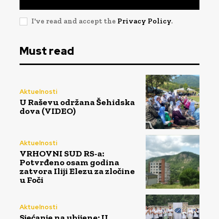
I've read and accept the
Privacy Policy
.
Must read
Aktuelnosti
U Raševu održana Šehidska
dova (VIDEO)
Aktuelnosti
VRHOVNI SUD RS-a:
Potvrđeno osam godina
zatvora Iliji Elezu za zločine
u Foči
Aktuelnosti
Sjećanje na ubijene: U