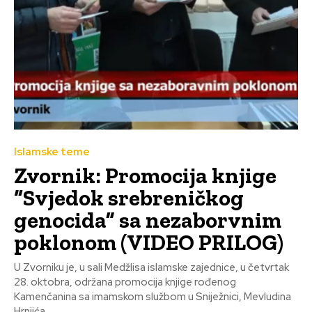
Islamske teme
Zvornik: Promocija knjige
“Svjedok srebreničkog
genocida” sa nezaborvnim
poklonom (VIDEO PRILOG)
U Zvorniku je, u sali Medžlisa islamske zajednice, u četvrtak
28. oktobra, održana promocija knjige rođenog
Kamenčanina sa imamskom službom u Sniježnici, Mevludina
Hrnjića,...