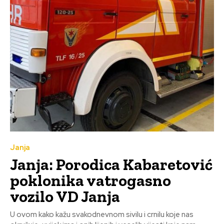
Janja
Janja: Porodica Kabaretović
poklonika vatrogasno
vozilo VD Janja
U ovom kako kažu svakodnevnom sivilu i crnilu koje nas