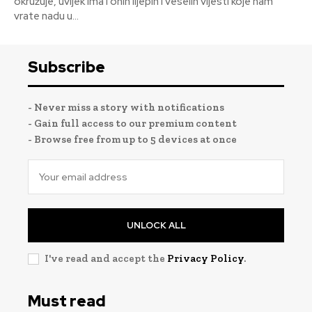
okružuje, uvijek ima i onih lijepih i veselih vijesti koje nam
vrate nadu u...
Subscribe
- Never miss a story with notifications
- Gain full access to our premium content
- Browse free from up to 5 devices at once
UNLOCK ALL
I've read and accept the
Privacy Policy
.
Must read