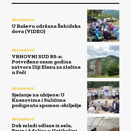
Aktuelnosti
U Raševu održana Šehidska
dova (VIDEO)
Aktuelnosti
VRHOVNI SUD RS-a:
Potvrđeno osam godina
zatvora Iliji Elezu za zločine
u Foči
Aktuelnosti
Sjećanje na ubijene: U
Knezovima i Sulićima
podignuto spomen-obilježje
Aktuelnosti
Dok mladi odlaze iz sela,
Emir i Adelisa u Ustikolini