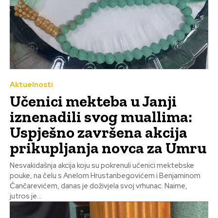
Aktuelnosti
Učenici mekteba u Janji
iznenadili svog muallima:
Uspješno završena akcija
prikupljanja novca za Umru
Nesvakidašnja akcija koju su pokrenuli učenici mektebske
pouke, na čelu s Anelom Hrustanbegovićem i Benjaminom
Čančarevićem, danas je doživjela svoj vrhunac. Naime,
jutros je...