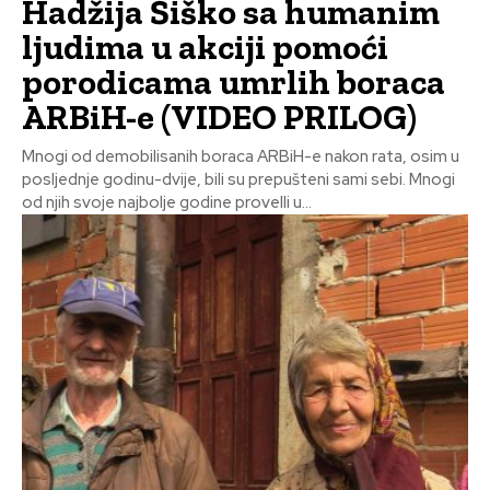
Hadžija Šiško sa humanim
ljudima u akciji pomoći
porodicama umrlih boraca
ARBiH-e (VIDEO PRILOG)
Mnogi od demobilisanih boraca ARBiH-e nakon rata, osim u
posljednje godinu-dvije, bili su prepušteni sami sebi. Mnogi
od njih svoje najbolje godine provelli u...