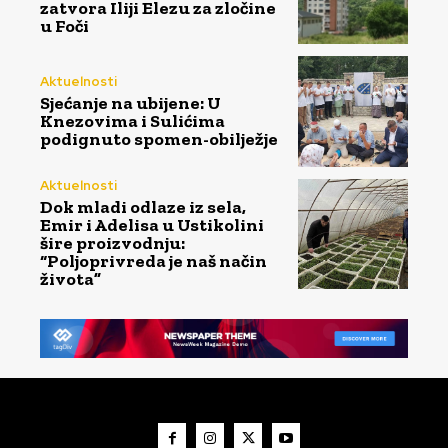
zatvora Iliji Elezu za zločine
u Foči
Aktuelnosti
Sjećanje na ubijene: U
Knezovima i Sulićima
podignuto spomen-obilježje
Aktuelnosti
Dok mladi odlaze iz sela,
Emir i Adelisa u Ustikolini
šire proizvodnju:
“Poljoprivreda je naš način
života”