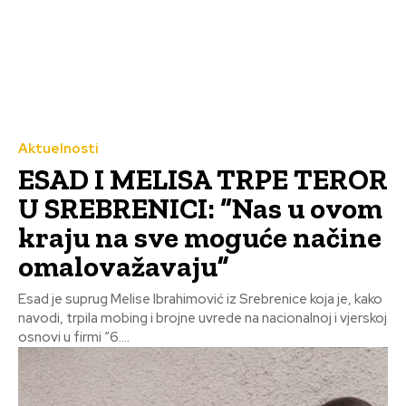
Aktuelnosti
ESAD I MELISA TRPE TEROR
U SREBRENICI: “Nas u ovom
kraju na sve moguće načine
omalovažavaju”
Esad je suprug Melise Ibrahimović iz Srebrenice koja je, kako
navodi, trpila mobing i brojne uvrede na nacionalnoj i vjerskoj
osnovi u firmi “6....