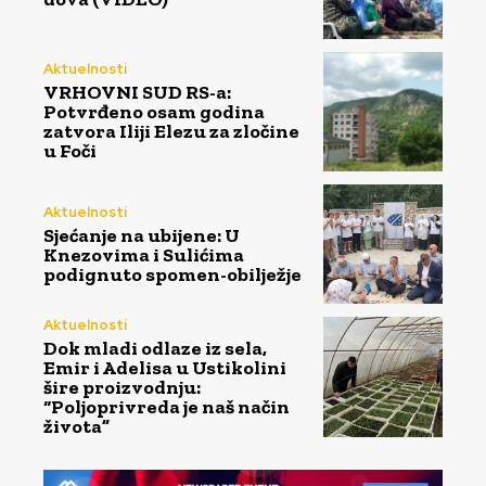
Aktuelnosti
VRHOVNI SUD RS-a:
Potvrđeno osam godina
zatvora Iliji Elezu za zločine
u Foči
Aktuelnosti
Sjećanje na ubijene: U
Knezovima i Sulićima
podignuto spomen-obilježje
Aktuelnosti
Dok mladi odlaze iz sela,
Emir i Adelisa u Ustikolini
šire proizvodnju:
“Poljoprivreda je naš način
života”