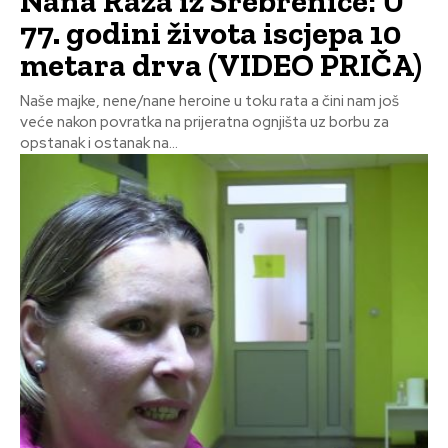
Nana Raza iz Srebrenice: U
77. godini života iscjepa 10
metara drva (VIDEO PRIČA)
Naše majke, nene/nane heroine u toku rata a čini nam još
veće nakon povratka na prijeratna ognjišta uz borbu za
opstanak i ostanak na...