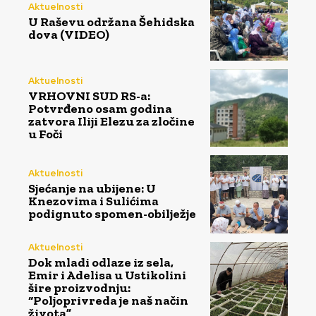
Aktuelnosti
U Raševu održana Šehidska
dova (VIDEO)
Aktuelnosti
VRHOVNI SUD RS-a:
Potvrđeno osam godina
zatvora Iliji Elezu za zločine
u Foči
Aktuelnosti
Sjećanje na ubijene: U
Knezovima i Sulićima
podignuto spomen-obilježje
Aktuelnosti
Dok mladi odlaze iz sela,
Emir i Adelisa u Ustikolini
šire proizvodnju:
“Poljoprivreda je naš način
života”