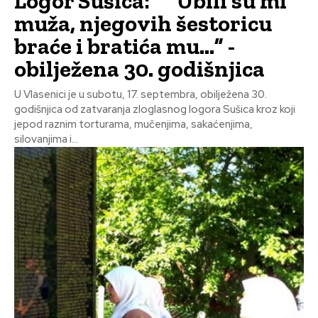
Logor Sušica: ” “Ubili su mi
muža, njegovih šestoricu
braće i bratića mu…” -
obilježena 30. godišnjica
U Vlasenici je u subotu, 17. septembra, obilježena 30.
godišnjica od zatvaranja zloglasnog logora Sušica kroz koji
jepod raznim torturama, mučenjima, sakaćenjima,
silovanjima i...