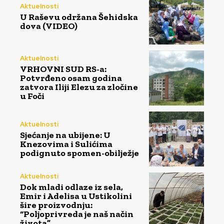
Aktuelnosti
U Raševu održana Šehidska
dova (VIDEO)
Aktuelnosti
VRHOVNI SUD RS-a:
Potvrđeno osam godina
zatvora Iliji Elezu za zločine
u Foči
Aktuelnosti
Sjećanje na ubijene: U
Knezovima i Sulićima
podignuto spomen-obilježje
Aktuelnosti
Dok mladi odlaze iz sela,
Emir i Adelisa u Ustikolini
šire proizvodnju:
“Poljoprivreda je naš način
života”