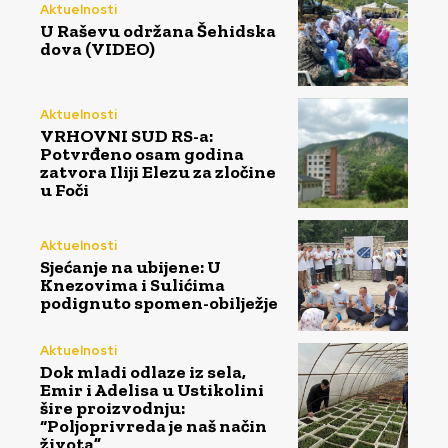
Aktuelnosti
U Raševu održana Šehidska
dova (VIDEO)
Aktuelnosti
VRHOVNI SUD RS-a:
Potvrđeno osam godina
zatvora Iliji Elezu za zločine
u Foči
Aktuelnosti
Sjećanje na ubijene: U
Knezovima i Sulićima
podignuto spomen-obilježje
Aktuelnosti
Dok mladi odlaze iz sela,
Emir i Adelisa u Ustikolini
šire proizvodnju:
“Poljoprivreda je naš način
života”