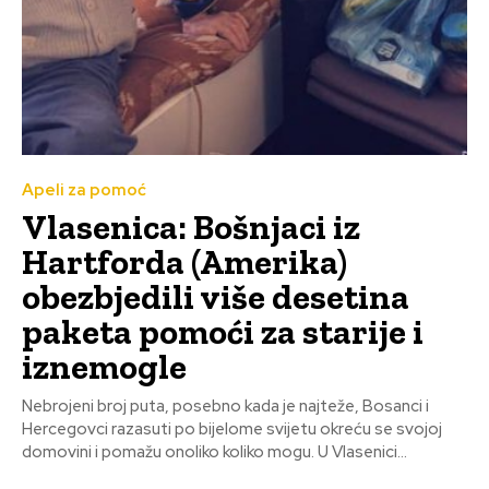
Apeli za pomoć
Vlasenica: Bošnjaci iz
Hartforda (Amerika)
obezbjedili više desetina
paketa pomoći za starije i
iznemogle
Nebrojeni broj puta, posebno kada je najteže, Bosanci i
Hercegovci razasuti po bijelome svijetu okreću se svojoj
domovini i pomažu onoliko koliko mogu. U Vlasenici...