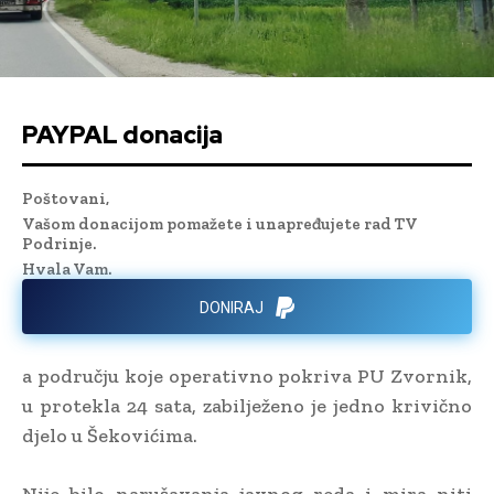
PAYPAL donacija
Poštovani,
Vašom donacijom pomažete i unapređujete rad TV
Podrinje.
Hvala Vam.
DONIRAJ
a području koje operativno pokriva PU Zvornik,
u protekla 24 sata, zabilježeno je jedno krivično
djelo u Šekovićima.
Nije bilo narušavanja javnog reda i mira niti