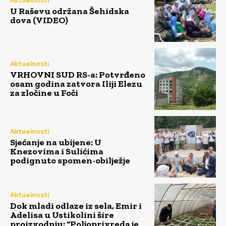
Aktuelnosti
U Raševu održana Šehidska
dova (VIDEO)
Aktuelnosti
VRHOVNI SUD RS-a: Potvrđeno
osam godina zatvora Iliji Elezu
za zločine u Foči
Aktuelnosti
Sjećanje na ubijene: U
Knezovima i Sulićima
podignuto spomen-obilježje
Aktuelnosti
Dok mladi odlaze iz sela, Emir i
Adelisa u Ustikolini šire
proizvodnju: “Poljoprivreda je