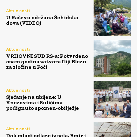
Aktuelnosti
U Raševu održana Šehidska
dova (VIDEO)
Aktuelnosti
VRHOVNI SUD RS-a: Potvrđeno
osam godina zatvora Iliji Elezu
za zločine u Foči
Aktuelnosti
Sjećanje na ubijene: U
Knezovima i Sulićima
podignuto spomen-obilježje
Aktuelnosti
Dok mladi odlaze iz sela, Emir i