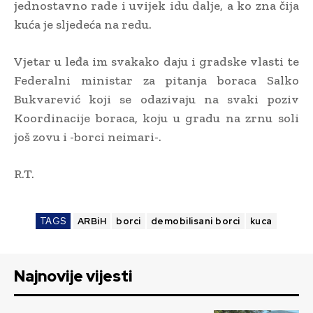
jednostavno rade i uvijek idu dalje, a ko zna čija
kuća je sljedeća na redu.
Vjetar u leđa im svakako daju i gradske vlasti te
Federalni ministar za pitanja boraca Salko
Bukvarević koji se odazivaju na svaki poziv
Koordinacije boraca, koju u gradu na zrnu soli
još zovu i -borci neimari-.
R.T.
TAGS
ARBiH
borci
demobilisani borci
kuca
Najnovije vijesti