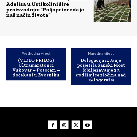
Adelisa u Ustikolini šire
proizvodnju: “Poljoprivreda je
naš način života”
Prethodna vijest
Naredna vijest
(VIDEO PRILOG)
Delegacija iz Janje
Ultramaratonci
posjetila Sanski Most
Vukovar – Potočari –
(obilježavanje 27.
dočekani u Zvorniku
godišnjice zločina nad
19 logoraša)