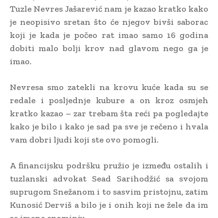
Tuzle Nevres Jašarević nam je kazao kratko kako
je neopisivo sretan što će njegov bivši saborac
koji je kada je počeo rat imao samo 16 godina
dobiti malo bolji krov nad glavom nego ga je
imao.
Nevresa smo zatekli na krovu kuće kada su se
redale i posljednje kubure a on kroz osmjeh
kratko kazao – zar trebam šta reći pa pogledajte
kako je bilo i kako je sad pa sve je rečeno i hvala
vam dobri ljudi koji ste ovo pomogli.
A financijsku podršku pružio je između ostalih i
tuzlanski advokat Sead Sarihodžić sa svojom
suprugom Snežanom i to sasvim pristojnu, zatim
Kunosić Derviš a bilo je i onih koji ne žele da im
se imena spominju.