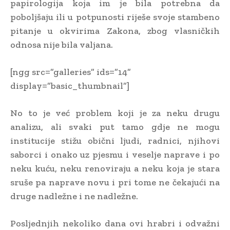
papirologija koja im je bila potrebna da
poboljšaju ili u potpunosti riješe svoje stambeno
pitanje u okvirima Zakona, zbog vlasničkih
odnosa nije bila valjana.
[ngg src=”galleries” ids=”14”
display=”basic_thumbnail”]
No to je već problem koji je za neku drugu
analizu, ali svaki put tamo gdje ne mogu
institucije stižu obični ljudi, radnici, njihovi
saborci i onako uz pjesmu i veselje naprave i po
neku kuću, neku renoviraju a neku koja je stara
sruše pa naprave novu i pri tome ne čekajući na
druge nadležne i ne nadležne.
Posljednjih nekoliko dana ovi hrabri i odvažni