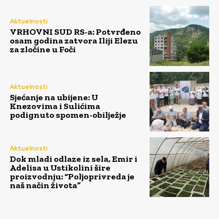
Aktuelnosti
VRHOVNI SUD RS-a: Potvrđeno
osam godina zatvora Iliji Elezu
za zločine u Foči
Aktuelnosti
Sjećanje na ubijene: U
Knezovima i Sulićima
podignuto spomen-obilježje
Aktuelnosti
Dok mladi odlaze iz sela, Emir i
Adelisa u Ustikolini šire
proizvodnju: “Poljoprivreda je
naš način života”