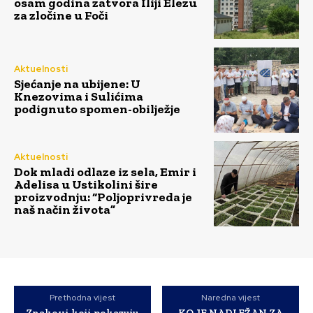
osam godina zatvora Iliji Elezu
za zločine u Foči
Aktuelnosti
Sjećanje na ubijene: U
Knezovima i Sulićima
podignuto spomen-obilježje
Aktuelnosti
Dok mladi odlaze iz sela, Emir i
Adelisa u Ustikolini šire
proizvodnju: “Poljoprivreda je
naš način života”
Prethodna vijest
Naredna vijest