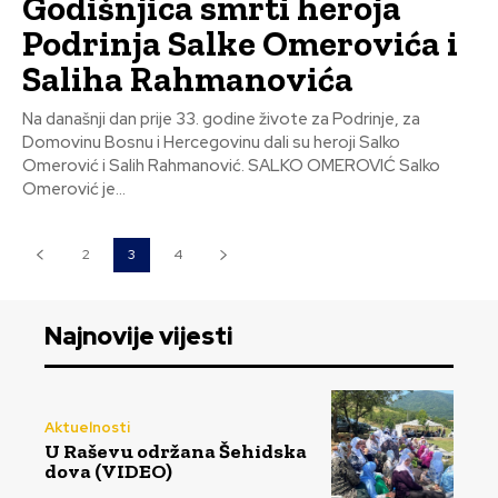
Godišnjica smrti heroja
Podrinja Salke Omerovića i
Saliha Rahmanovića
Na današnji dan prije 33. godine živote za Podrinje, za
Domovinu Bosnu i Hercegovinu dali su heroji Salko
Omerović i Salih Rahmanović. SALKO OMEROVIĆ Salko
Omerović je...
2
3
4
Najnovije vijesti
Aktuelnosti
U Raševu održana Šehidska
dova (VIDEO)