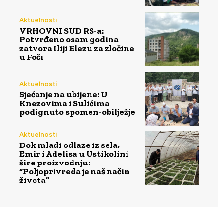
Aktuelnosti
VRHOVNI SUD RS-a:
Potvrđeno osam godina
zatvora Iliji Elezu za zločine
u Foči
Aktuelnosti
Sjećanje na ubijene: U
Knezovima i Sulićima
podignuto spomen-obilježje
Aktuelnosti
Dok mladi odlaze iz sela,
Emir i Adelisa u Ustikolini
šire proizvodnju:
“Poljoprivreda je naš način
života”